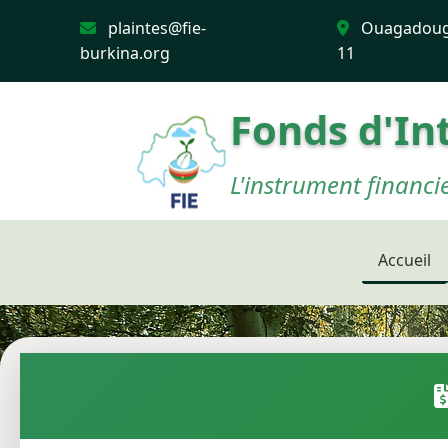
plaintes@fie-
Ouagadoug
burkina.org
11
Fonds d'In
L'instrument financi
Accueil