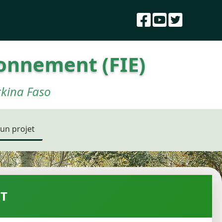
ronnement (FIE)
rkina Faso
un projet
T